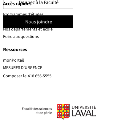
Donnez à la Faculté
Accès rapides
Programmes d’études
Nous joindre
Corps professoral
Nos départements et école
Foire aux questions
Ressources
monPortail
MESURES D'URGENCE
Composer le
418 656-5555