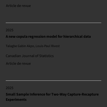
Article de revue
2025
A new copula regression model for hierarchical data
Talagbe Gabin Akpo, Louis‐Paul Rivest
Canadian Journal of Statistics
Article de revue
2025
Small Sample Inference for Two‐Way Capture‐Recapture
Experiments