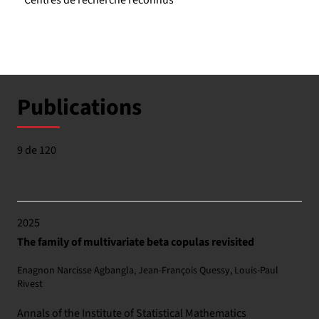
Centres de recherche reconnus
Publications
9 de 120
2025
The family of multivariate beta copulas revisited
Enagnon Narcisse Agbangla, Jean-François Quessy, Louis-Paul
Rivest
Annals of the Institute of Statistical Mathematics