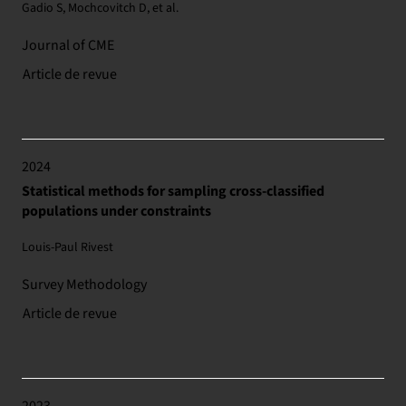
Gadio S, Mochcovitch D, et al.
Journal of CME
Article de revue
2024
Statistical methods for sampling cross-classified
populations under constraints
Louis-Paul Rivest
Survey Methodology
Article de revue