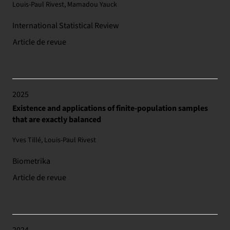
Louis‐Paul Rivest, Mamadou Yauck
International Statistical Review
Article de revue
2025
Existence and applications of finite-population samples
that are exactly balanced
Yves Tillé, Louis-Paul Rivest
Biometrika
Article de revue